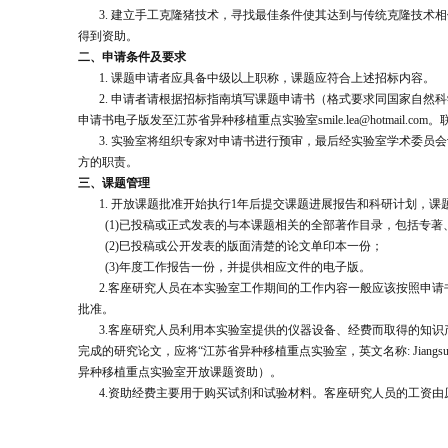
3. 建立手工克隆猪技术，寻找最佳条件使其达到与传统克隆技术相
得到资助。
二、申请条件及要求
1. 课题申请者应具备中级以上职称，课题应符合上述招标内容。
2. 申请者请根据招标指南填写课题申请书（格式要求同国家自然科学
申请书电子版发至江苏省异种移植重点实验室smile.lea@hotmail.com
3. 实验室将组织专家对申请书进行预审，最后经实验室学术委员
方的职责。
三、课题管理
1. 开放课题批准开始执行1年后提交课题进展报告和科研计划，课
(1)
已投稿或正式发表的与本课题相关的全部著作目录，包括专著
(2)
巳投稿或公开发表的版面清楚的论文单印本一份；
(3)
年度工作报告一份，并提供相应文件的电子版。
2.客座研究人员在本实验室工作期间的工作内容一般应该按照申请
批准。
3.客座研究人员利用本实验室提供的仪器设备、经费而取得的知识
完成的研究论文，应将“江苏省异种移植重点实验室，英文名称: Jiangs
异种移植重点实验室开放课题资助）。
4.资助经费主要用于购买试剂和试验材料。客座研究人员的工资由